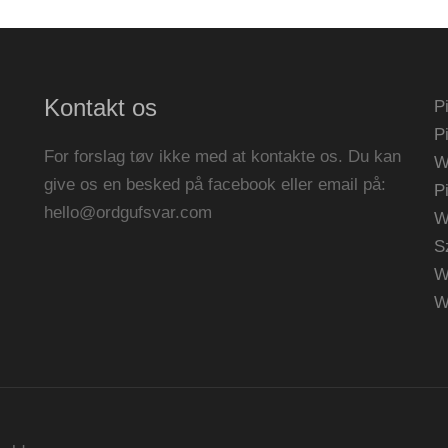
Kontakt os
P
P
For forslag tøv ikke med at kontakte os. Du kan
W
give os en besked på facebook eller email på:
P
hello@ordgufsvar.com
W
S
W
W