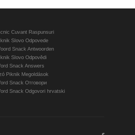
icnic Cuvant Raspunsuri
iknik Slovo Odpovede
oord Snack Antwoorden
iknik Slovo Odpovědi
ord Snack Answers
zó Piknik Megoldások
ord Snack Отговори
ord Snack Odgovori hrvatski