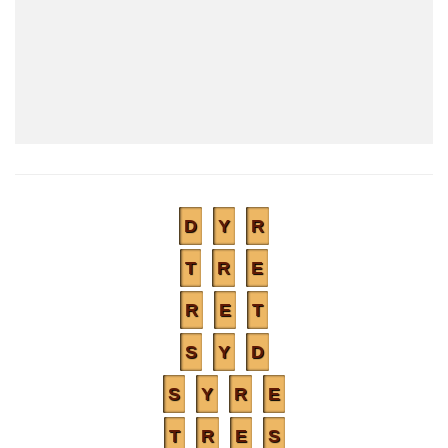
D
Y
R
T
R
E
R
E
T
S
Y
D
S
Y
R
E
T
R
E
S