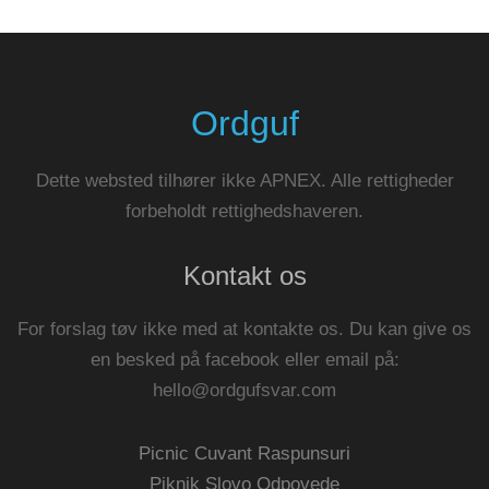
Ordguf
Dette websted tilhører ikke APNEX. Alle rettigheder
forbeholdt rettighedshaveren.
Kontakt os
For forslag tøv ikke med at kontakte os. Du kan give os
en besked på facebook eller email på:
hello@ordgufsvar.com
Picnic Cuvant Raspunsuri
Piknik Slovo Odpovede