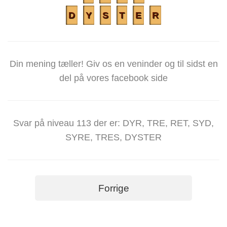
D
Y
S
T
E
R
Din mening tæller! Giv os en veninder og til sidst en
del på vores facebook side
Svar på niveau 113 der er: DYR, TRE, RET, SYD,
SYRE, TRES, DYSTER
Forrige