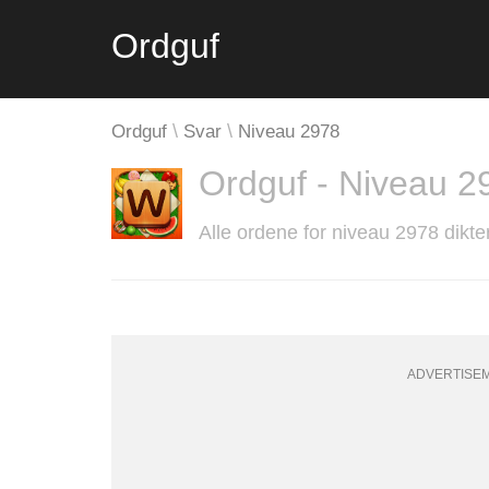
Ordguf
Ordguf
Svar
Niveau 2978
Ordguf - Niveau 2
Alle ordene for niveau 2978 dikte
ADVERTISE