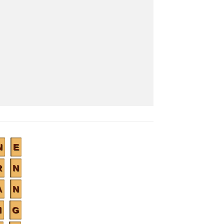
N
E
R
N
A
N
N
G