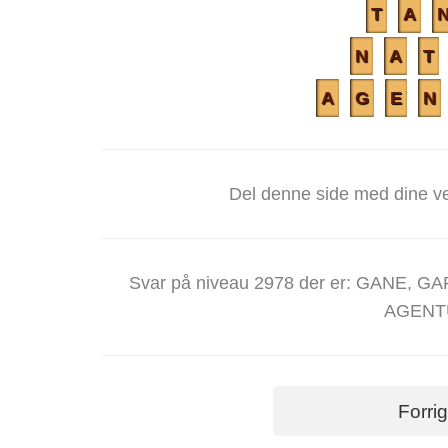
T
A
N
A
T
A
G
E
N
Del denne side med dine ve
Svar på niveau 2978 der er: GANE, 
AGENT
Forri