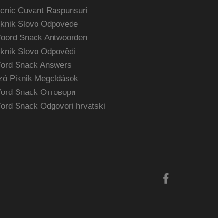
icnic Cuvant Raspunsuri
iknik Slovo Odpovede
oord Snack Antwoorden
iknik Slovo Odpovědi
ord Snack Answers
zó Piknik Megoldások
ord Snack Отговори
ord Snack Odgovori hrvatski