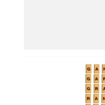
G
A
G
A
G
R
R
A