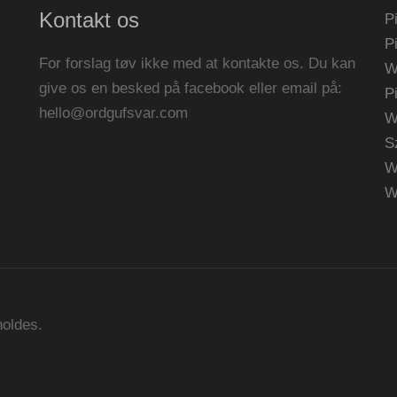
Kontakt os
P
P
For forslag tøv ikke med at kontakte os. Du kan
W
give os en besked på facebook eller email på:
P
hello@ordgufsvar.com
W
S
W
W
holdes.