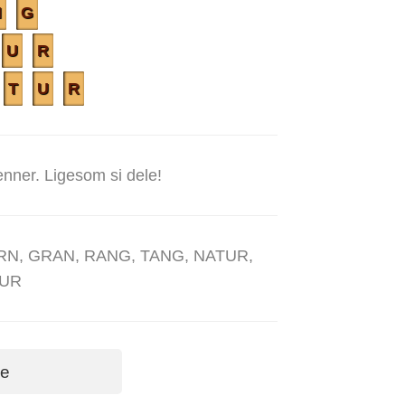
N
G
U
R
T
U
R
nner. Ligesom si dele!
GARN, GRAN, RANG, TANG, NATUR,
UR
ge