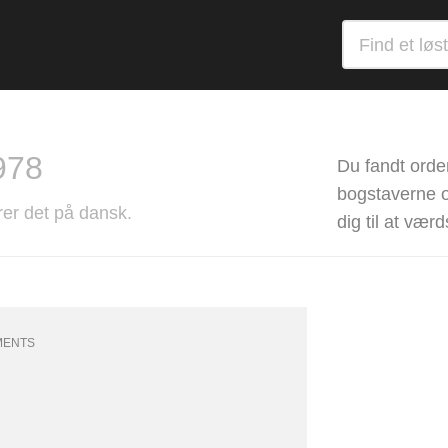
978
Du fandt orde
bogstaverne og
rer det på dansk.
dig til at vær
MENTS