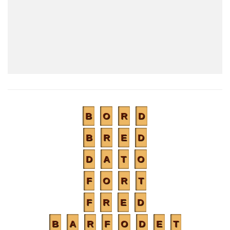
B
O
R
D
B
R
E
D
D
A
T
O
F
O
R
T
F
R
E
D
B
A
R
F
O
D
E
T